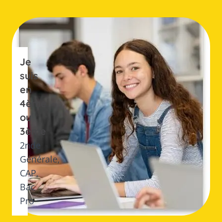
En savoir plus
Je
suis
en
4ème
ou
3ème
2nde
Générale,
CAP,
Bac
Pro