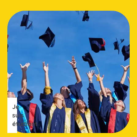
Je
suis
étudiant